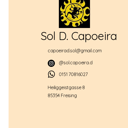
Sol D. Capoeira
capoeirad.sol@gmail.com
@sol.capoeira.d
0151 70816027
Heiliggeistgasse 8
85354 Freising